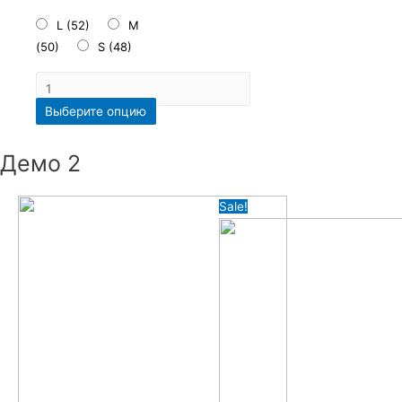
L (52)
M
(50)
S (48)
Выберите опцию
Демо 2
Sale!