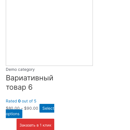
Demo category
Вариативный
товар 6
Rated
0
out of 5
$
80.00
–
$
90.00
Select
options
Заказать в 1 клик