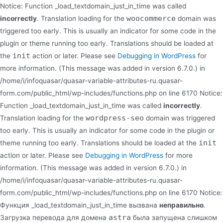
Notice: Function _load_textdomain_just_in_time was called
woocommerce
incorrectly
. Translation loading for the
domain was
triggered too early. This is usually an indicator for some code in the
plugin or theme running too early. Translations should be loaded at
init
the
action or later. Please see
Debugging in WordPress
for
more information. (This message was added in version 6.7.0.) in
/home/i/infoquasar/quasar-variable-attributes-ru.quasar-
form.com/public_html/wp-includes/functions.php on line 6170 Notice:
Function _load_textdomain_just_in_time was called
incorrectly
.
wordpress-seo
Translation loading for the
domain was triggered
too early. This is usually an indicator for some code in the plugin or
init
theme running too early. Translations should be loaded at the
action or later. Please see
Debugging in WordPress
for more
information. (This message was added in version 6.7.0.) in
/home/i/infoquasar/quasar-variable-attributes-ru.quasar-
form.com/public_html/wp-includes/functions.php on line 6170 Notice:
Функция _load_textdomain_just_in_time вызвана
неправильно
.
astra
Загрузка перевода для домена
была запущена слишком