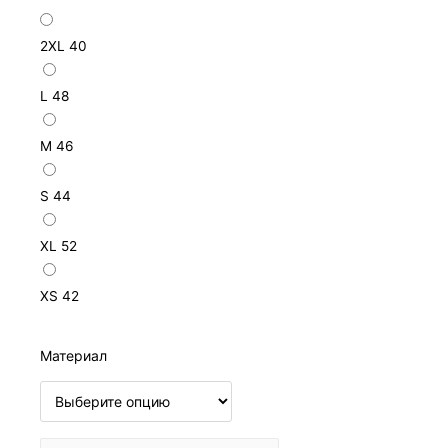
2XL
40
L
48
M
46
S
44
XL
52
XS
42
Материал