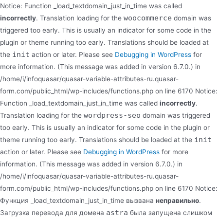
Notice: Function _load_textdomain_just_in_time was called
woocommerce
incorrectly
. Translation loading for the
domain was
triggered too early. This is usually an indicator for some code in the
plugin or theme running too early. Translations should be loaded at
init
the
action or later. Please see
Debugging in WordPress
for
more information. (This message was added in version 6.7.0.) in
/home/i/infoquasar/quasar-variable-attributes-ru.quasar-
form.com/public_html/wp-includes/functions.php on line 6170 Notice:
Function _load_textdomain_just_in_time was called
incorrectly
.
wordpress-seo
Translation loading for the
domain was triggered
too early. This is usually an indicator for some code in the plugin or
init
theme running too early. Translations should be loaded at the
action or later. Please see
Debugging in WordPress
for more
information. (This message was added in version 6.7.0.) in
/home/i/infoquasar/quasar-variable-attributes-ru.quasar-
form.com/public_html/wp-includes/functions.php on line 6170 Notice:
Функция _load_textdomain_just_in_time вызвана
неправильно
.
astra
Загрузка перевода для домена
была запущена слишком