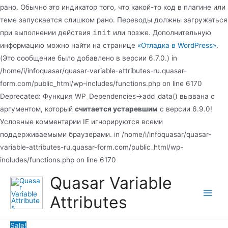
рано. Обычно это индикатор того, что какой-то код в плагине или
теме запускается слишком рано. Переводы должны загружаться
init
при выполнении действия
или позже. Дополнительную
информацию можно найти на странице
«Отладка в WordPress»
.
(Это сообщение было добавлено в версии 6.7.0.) in
/home/i/infoquasar/quasar-variable-attributes-ru.quasar-
form.com/public_html/wp-includes/functions.php on line 6170
Deprecated: Функция WP_Dependencies->add_data() вызвана с
аргументом, который
считается устаревшим
с версии 6.9.0!
Условные комментарии IE игнорируются всеми
поддерживаемыми браузерами. in /home/i/infoquasar/quasar-
variable-attributes-ru.quasar-form.com/public_html/wp-
Перейти
includes/functions.php on line 6170
к
Quasar Variable
содержимому
Attributes
Main
Men
Sale!