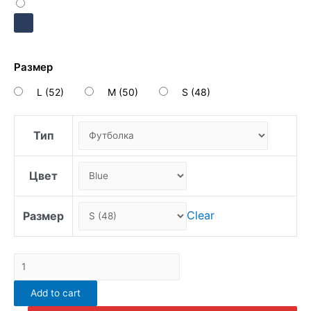
Размер
L (52)
M (50)
S (48)
Тип
Цвет
Clear
Размер
Вариативный
товар
Add to cart
2