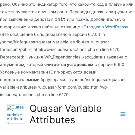
рано. Обычно это индикатор того, что какой-то код в плагине или
теме запускается слишком рано. Переводы должны загружаться
init
при выполнении действия
или позже. Дополнительную
информацию можно найти на странице
«Отладка в WordPress»
.
(Это сообщение было добавлено в версии 6.7.0.) in
/home/i/infoquasar/quasar-variable-attributes-ru.quasar-
form.com/public_html/wp-includes/functions.php on line 6170
Deprecated: Функция WP_Dependencies->add_data() вызвана с
аргументом, который
считается устаревшим
с версии 6.9.0!
Условные комментарии IE игнорируются всеми
поддерживаемыми браузерами. in /home/i/infoquasar/quasar-
variable-attributes-ru.quasar-form.com/public_html/wp-
Перейти
includes/functions.php on line 6170
к
Quasar Variable
содержимому
Attributes
Main
Men