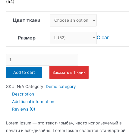
(54)
Цвет ткани
Clear
Размер
Вариативный
товар
Add to cart
Заказать в 1 клик
4
quantity
SKU:
N/A
Category:
Demo category
Description
Additional information
Reviews (0)
Lorem Ipsum — это текст-«рыба», часто используемый в
печати и вэб-дизайне. Lorem Ipsum является стандартной