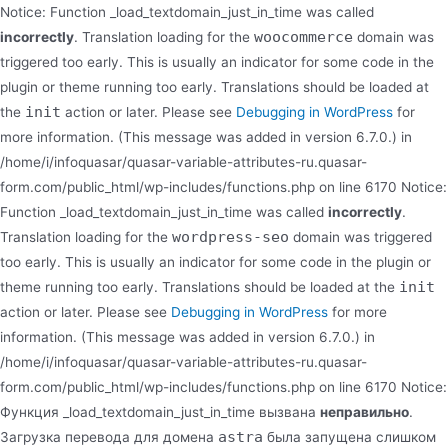
Notice: Function _load_textdomain_just_in_time was called
woocommerce
incorrectly
. Translation loading for the
domain was
triggered too early. This is usually an indicator for some code in the
plugin or theme running too early. Translations should be loaded at
init
the
action or later. Please see
Debugging in WordPress
for
more information. (This message was added in version 6.7.0.) in
/home/i/infoquasar/quasar-variable-attributes-ru.quasar-
form.com/public_html/wp-includes/functions.php on line 6170 Notice:
Function _load_textdomain_just_in_time was called
incorrectly
.
wordpress-seo
Translation loading for the
domain was triggered
too early. This is usually an indicator for some code in the plugin or
init
theme running too early. Translations should be loaded at the
action or later. Please see
Debugging in WordPress
for more
information. (This message was added in version 6.7.0.) in
/home/i/infoquasar/quasar-variable-attributes-ru.quasar-
form.com/public_html/wp-includes/functions.php on line 6170 Notice:
Функция _load_textdomain_just_in_time вызвана
неправильно
.
astra
Загрузка перевода для домена
была запущена слишком